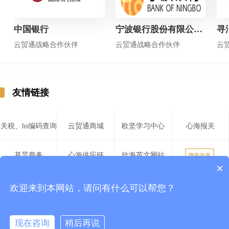
中国银行
宁波银行股份有限公司上海分行
寻
云贸通战略合作伙伴
云贸通战略合作伙伴
云
友情链接
关税、hs编码查询
云贸通商城
欧坚学习中心
心海报关
基昊商务
心海供应链
欣海英文网站
×
博来珍品
心航报关
欧兴储运
瀚而普国际贸易
欢迎来到本网站，请问有什么可以帮您？
服务
我们
帮助
康索特关务咨询
欧高国际
中国报关协会
上海市报关协会
现在咨询
稍后再说