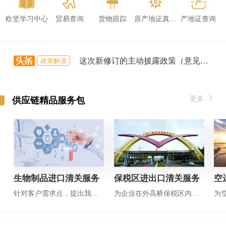
欧坚学习中心
贸易查询
货物跟踪
原产地证真伪查询
产地证查询
这次新修订的主动披露政策（意见稿），利好体现在哪里？
政策解读
船期查询
进口国优惠税率查询
云贸通|关于发布进出境公路运输工具货运舱单电子传输报文格式V1.1的公告
政策解读
云贸通|关于发布进出境公路运输工具货运舱单电子传输报文格式V1.1的公告
政策解读
外贸报关怎么做？流程都包括哪些？
更多
新闻资讯
供应链精品服务包
hs编码 填错了，被罚10万？编码 被罚怎么办？ hs编码归类查询怎么做？
新闻资讯
AEO|海关AEO赋能外贸高质量发展
新闻资讯
生物制品进口清关服务
保税区进出口清关服务
空
针对客户需求点，提出我们解决方案
为企业在外高桥保税区内提供清关仓储一站式服务