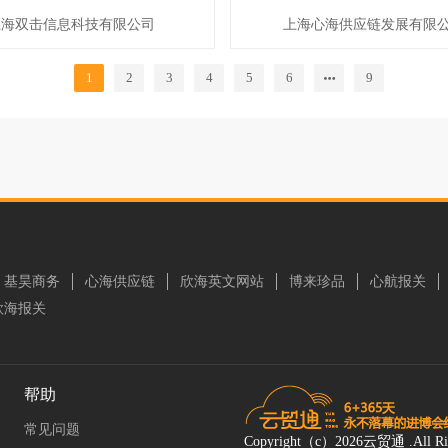
上海双击信息科技有限公司
上海心海供应链发展有限
1
2
3
4
5
6
9
基昊商务
心海供应链
欣海英文网站
博来珍品
心航报关
欣海报关
帮助
常见问题
Copyright（c）2026云贸通 .All Ri