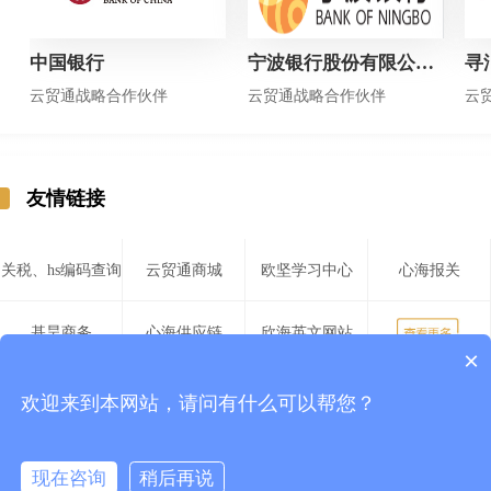
中国银行
宁波银行股份有限公司上海分行
寻
云贸通战略合作伙伴
云贸通战略合作伙伴
云
友情链接
关税、hs编码查询
云贸通商城
欧坚学习中心
心海报关
基昊商务
心海供应链
欣海英文网站
×
博来珍品
心航报关
欧兴储运
瀚而普国际贸易
欢迎来到本网站，请问有什么可以帮您？
服务
我们
帮助
康索特关务咨询
欧高国际
中国报关协会
上海市报关协会
现在咨询
稍后再说