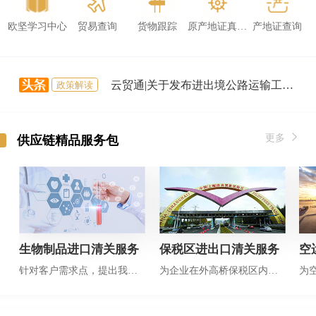
欧坚学习中心
贸易查询
货物跟踪
原产地证真伪查询
产地证查询
云贸通|关于发布进出境公路运输工具货运舱单电子传输报文格式V1.1的公告
政策解读
船期查询
进口国优惠税率查询
云贸通|关于发布进出境公路运输工具货运舱单电子传输报文格式V1.1的公告
政策解读
外贸报关怎么做？流程都包括哪些？
新闻资讯
hs编码 填错了，被罚10万？编码 被罚怎么办？ hs编码归类查询怎么做？
更多
新闻资讯
供应链精品服务包
AEO|海关AEO赋能外贸高质量发展
新闻资讯
这次新修订的主动披露政策（意见稿），利好体现在哪里？
政策解读
生物制品进口清关服务
保税区进出口清关服务
空
针对客户需求点，提出我们解决方案
为企业在外高桥保税区内提供清关仓储一站式服务