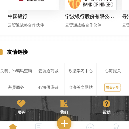
中国银行
宁波银行股份有限公司上海分行
寻
云贸通战略合作伙伴
云贸通战略合作伙伴
云
友情链接
关税、hs编码查询
云贸通商城
欧坚学习中心
心海报关
基昊商务
心海供应链
欣海英文网站
博来珍品
心航报关
欧兴储运
瀚而普国际贸易
服务
我们
帮助
康索特关务咨询
欧高国际
中国报关协会
上海市报关协会