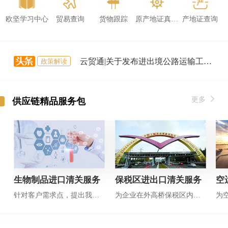
欧坚学习中心
贸易查询
货物跟踪
原产地证真伪查询
产地证查询
云贸通|关于发布进出境公路运输工具货运舱单电子传输报文格式V1.1的公告
政策解读
船期查询
进口国优惠税率查询
云贸通|关于发布进出境公路运输工具货运舱单电子传输报文格式V1.1的公告
政策解读
外贸报关怎么做？流程都包括哪些？
新闻资讯
hs编码 填错了，被罚10万？编码 被罚怎么办？ hs编码归类查询怎么做？
新闻资讯
更多
供应链精品服务包
AEO|海关AEO赋能外贸高质量发展
新闻资讯
这次新修订的主动披露政策（意见稿），利好体现在哪里？
政策解读
生物制品进口清关服务
保税区进出口清关服务
空
针对客户需求点，提出我们解决方案
为企业在外高桥保税区内提供清关仓储一站式服务